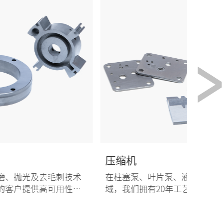
压缩机
液压
在柱塞泵、叶片泵、液压马达零部件平面加工领
在柱
域，我们拥有20年工艺经验，平面加工，TESID是
域，我
您可信赖的选择。
您可