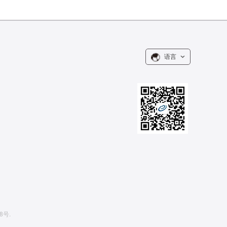
语言
8号.