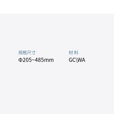
规格尺寸
材 料
Φ205~485mm
GC\WA