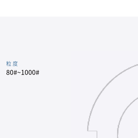
粒 度
80#~1000#